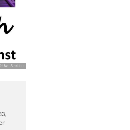
© Uwe Streicher
33,
en