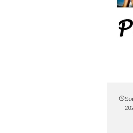
So
20