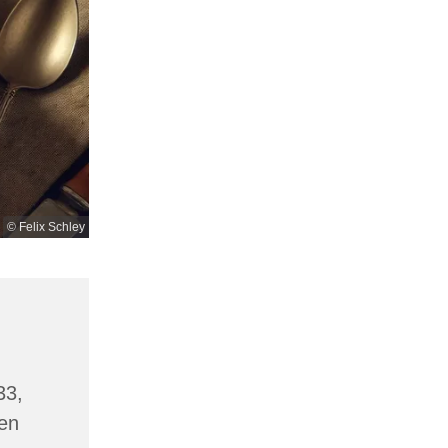
© Felix Schley
33,
en