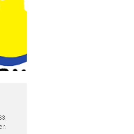
33,
en