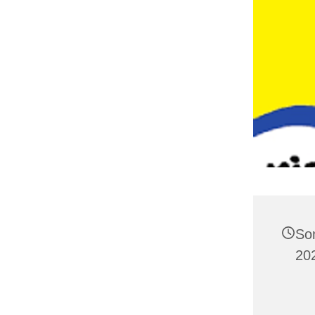
So
20