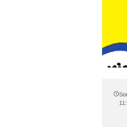
Son
11