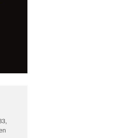
33,
en